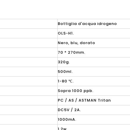
Bottiglia d'acqua idrogeno
OLS-H1.
Nero, blu, dorato
70 * 270mm.
320g.
500ml.
1-80 ℃.
Sopra 1000 ppb.
PC / AS / ASTMAN Tritan
DC5V / 2A.
1000mA.
1.2w.