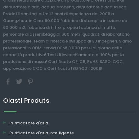
Olansi Healthcare Co., Ltd è un produttore professionale di
inversa
K03
H13
RO
alcalina
sodio
dell'acqua
Puri
depuratore d'aria, acqua idrogeno, depuratore d'acqua ecc.
del
con
HEPA
Filtro
4
di
dell'Acqua
d'ar
Prodotti sanitari, oltre 12 anni di esperienza dal 2009 a
depuratore
rilascio
con
dell'acqua
Stage
Olasti
dell'Acqua
filtr
Guangzhou, in Cina. 60.000 fabbrica di stampi a iniezione da
dell'acqua
di
sensore
Depuratore
Smart
Homeuse
dell'HOCL
Hep
60.000 m2, fabbrica di filtro, propria fabbrica di muffe,
del
ioni
Giappone
d'acqua
Portable
Generatore
dell'Acqua
Air
personale di assemblaggio! 600 metri quadrati di laboratorio
depuratore
negativi
PM2.5
Purificatore
di
dell'Acqua
Puri
professionale, team di ricerca e sviluppo di 30 ingegneri. Siamo
dell'acqua
e
display
d'acqua
ipoclorito
dell'Acqua
UV
prfessional in ODM, servizi OEM! 3.000 pezzi al giorno della
della
umidificatore
per
da
di
dell'Acqua
Sani
>
capacità produttiva! Test di invecchiamento al 100% per la
macchina
sala
cucina
sodio
dell'Acqua
Filt
produzione di massa! Certificato CE, CB, RoHS, SASO, CQC,
alcalina
fumo
Hom
approvazione CCC e Certificato ISO 9001: 2008!
400GPD
Usa
400GPD
Puri
d'ar
Olasti Produts.
Purificatore d'aria
Purificatore d'aria intelligente