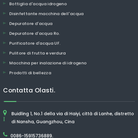
Bottiglia d'acqua idrogeno
Disinfettante macchina dell'acqua
Depuratore d'acqua
Depuratore d'acqua Ro.
Purificatore d'acqua UF.
Pulitore di frutta e verdura
Macchina per inalazione di idrogeno
Prodotti di bellezza
Contatta Olasti.
Il purificatore d'aria Olansi ti
protegge da virus e batteri
Buidling 1, No.1 della via di Haiyi, città di Lanhe, distretto
I
di Nansha, Guangzhou, Cina
Se usati correttamente, i filtri dell'aria arancioni
possono aiutare a ridurre gli inquinanti
0086-15915736889.