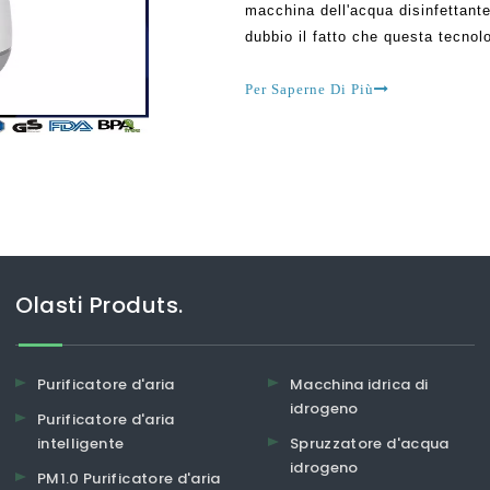
macchina dell'acqua disinfettant
dubbio il fatto che questa tecnol
alla vita quotidiana. Oggi ci son
consumando può essere c
Per Saperne Di Più
Olasti Produts.
Purificatore d'aria
Macchina idrica di
idrogeno
Purificatore d'aria
intelligente
Spruzzatore d'acqua
idrogeno
PM1.0 Purificatore d'aria