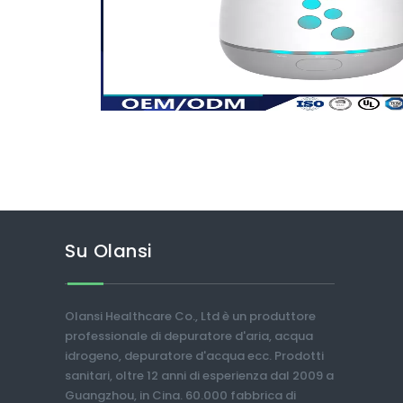
Su Olansi
Olansi Healthcare Co., Ltd è un produttore
professionale di depuratore d'aria, acqua
idrogeno, depuratore d'acqua ecc. Prodotti
sanitari, oltre 12 anni di esperienza dal 2009 a
Guangzhou, in Cina. 60.000 fabbrica di