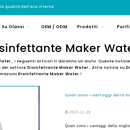
 la qualità dell'aria interna
Su Olansi
OEM / ODM.
Prodotti
Purif
sinfettante Maker Wat
Water.
, i seguenti articoli ti daranno un aiuto. Queste notizi
i del settore
Disinfettante Maker Water.
. Altre notizie su
D
ormazioni
Disinfettante Maker Water.
!
Quali sono i vantaggi della m
2021-11-29
Quali sono i vantaggi della migli