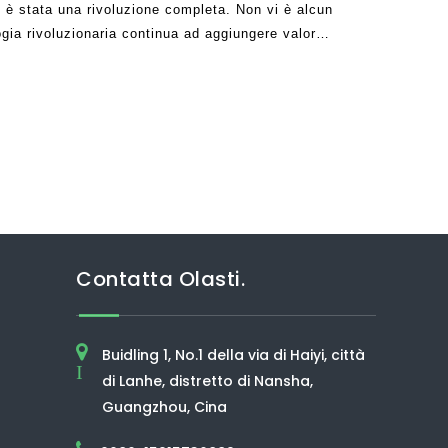
e è stata una rivoluzione completa. Non vi è alcun
ogia rivoluzionaria continua ad aggiungere valore
o numerosi modi in cui l'acqua che stai
Contatta Olasti.
Buidling 1, No.1 della via di Haiyi, città
I
di Lanhe, distretto di Nansha,
Guangzhou, Cina