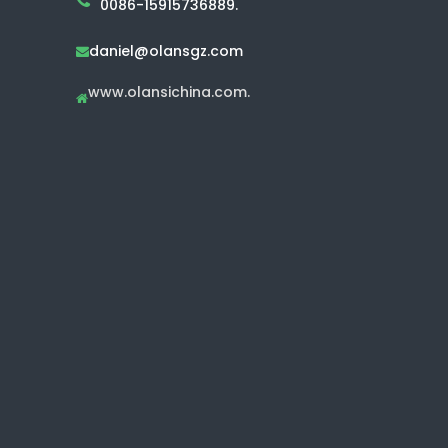
0086-15915736889.
daniel@olansgz.com

www.olansichina.com.
