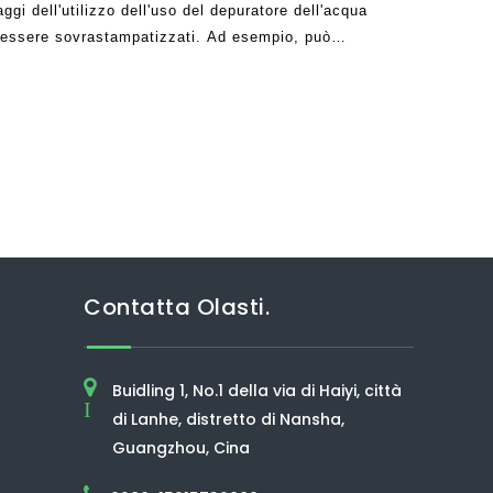
gi dell'utilizzo dell'uso del depuratore dell'acqua
 essere sovrastampatizzati. Ad esempio, può
ll'acqua pulita e bevibile liberando di batteri
Contatta Olasti.
Buidling 1, No.1 della via di Haiyi, città
I
di Lanhe, distretto di Nansha,
Guangzhou, Cina