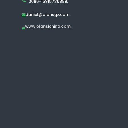
0086-15915736889.
daniel@olansgz.com

www.olansichina.com.
