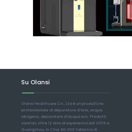
Su Olansi
Olansi Healthcare Co., Ltd è un produttore
professionale di depuratore d'aria, acqua
idrogeno, depuratore d'acqua ecc. Prodotti
sanitari, oltre 12 anni di esperienza dal 2009 a
Guangzhou, in Cina. 60.000 fabbrica di