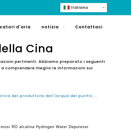
Italiano
icatori d'aria
notizia
Contattaci
della Cina
mazioni pertinenti. Abbiamo preparato i seguenti
e a comprendere meglio le informazioni sui
La migliore porcellana la fabbrica del produttore dell'acqua del purificatore dell'acqua del purificatore dell'acqua del purificatore dell'acqua dell'osmosi di RO alcalino fabbrica
Osmosi RO alcalina Hydrogen Water Depureser