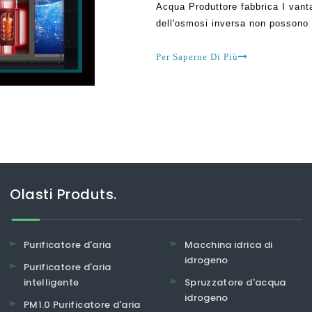
Acqua Produttore fabbrica I vantag
dell'osmosi inversa non possono
assicurarsi che tu stia accedere a
Per Saperne Di Più
Olasti Produts.
Purificatore d'aria
Macchina idrica di
idrogeno
Purificatore d'aria
intelligente
Spruzzatore d'acqua
idrogeno
PM1.0 Purificatore d'aria