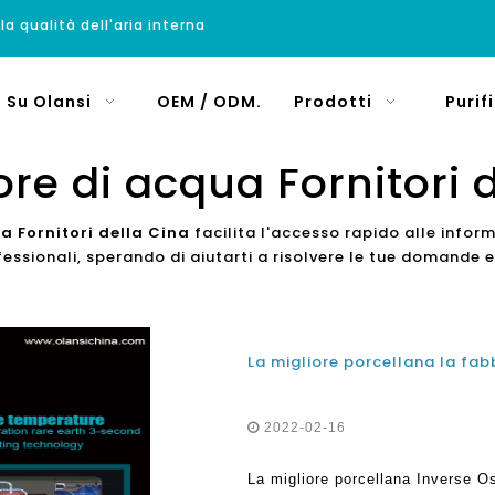
 la qualità dell'aria interna
Su Olansi
OEM / ODM.
Prodotti
Purif
ore di acqua Fornitori 
a Fornitori della Cina
facilita l'accesso rapido alle infor
essionali, sperando di aiutarti a risolvere le tue domande 
2022-02-16
La migliore porcellana Inverse 