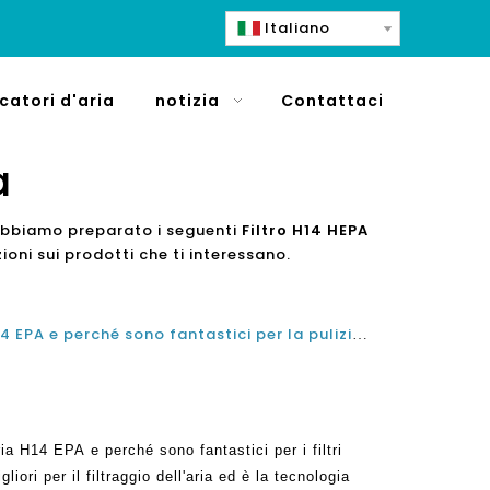
Italiano
icatori d'aria
notizia
Contattaci
a
. Abbiamo preparato i seguenti
Filtro H14 HEPA
oni sui prodotti che ti interessano.
Capire H14 Purificatori Aria H14 EPA e perché sono fantastici per la pulizia dell'aria della casa
a H14 EPA e perché sono fantastici per i filtri
ori per il filtraggio dell'aria ed è la tecnologia