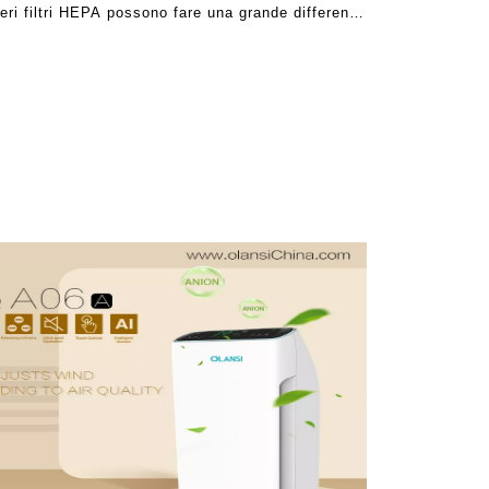
veri filtri HEPA possono fare una grande differenza
 pulire l'aria in un modo ottimo. HEPA FI.