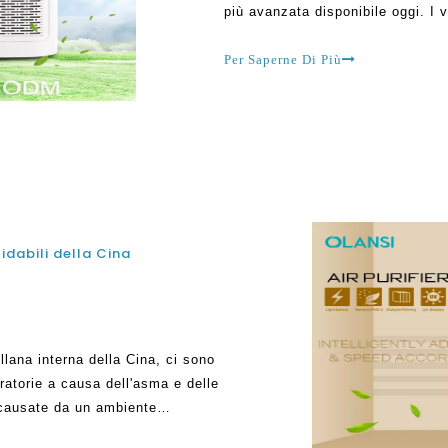
più avanzata disponibile oggi. I 
all'interno della casa, e possono
Per Saperne Di Più
idabili della Cina
ellana interna della Cina, ci sono
ratorie a causa dell'asma e delle
 causate da un ambiente
e molte cose come inquinamento,