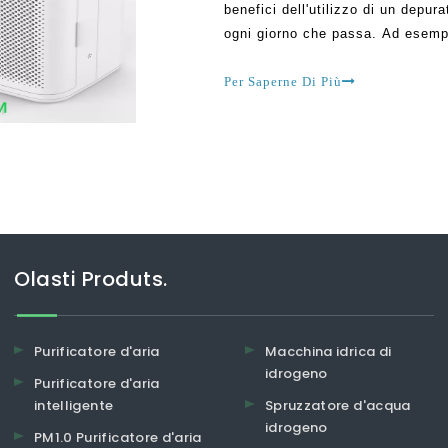
benefici dell'utilizzo di un depur
ogni giorno che passa. Ad esempi
Vietnam che sono asmatiche per v
Arou
Per Saperne Di Più
Olasti Produts.
Purificatore d'aria
Macchina idrica di
idrogeno
Purificatore d'aria
intelligente
Spruzzatore d'acqua
idrogeno
PM1.0 Purificatore d'aria