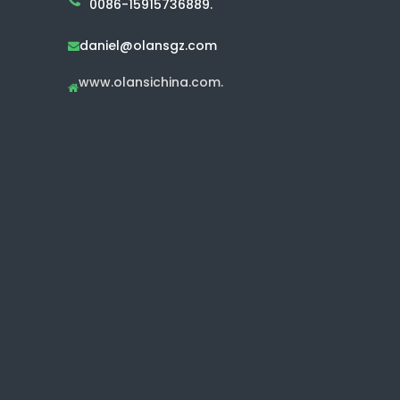
0086-15915736889.
daniel@olansgz.com

www.olansichina.com.
