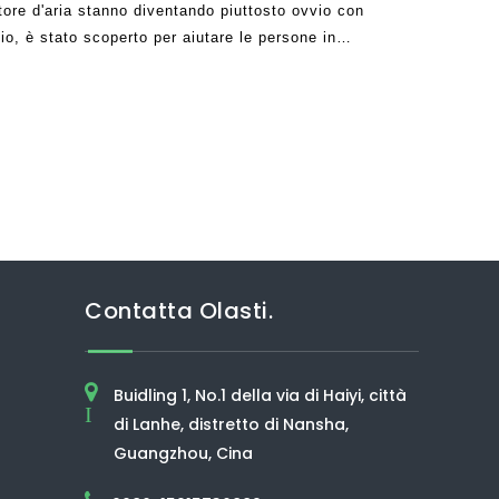
atore d'aria stanno diventando piuttosto ovvio con
o, è stato scoperto per aiutare le persone in
ivere sano. Inoltre, può assicurarsi che l'Air
Contatta Olasti.
Buidling 1, No.1 della via di Haiyi, città
I
di Lanhe, distretto di Nansha,
Guangzhou, Cina