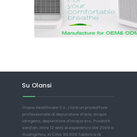
Su Olansi
Olansi Healthcare Co., Ltd è un produttore
professionale di depuratore d'aria, acqua
idrogeno, depuratore d'acqua ecc. Prodotti
sanitari, oltre 12 anni di esperienza dal 2009 a
Guangzhou, in Cina. 60.000 fabbrica di