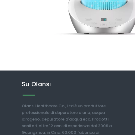
Su Olansi
Olansi Healthcare Co., Ltd è un produttore
professionale di depuratore d'aria, acqua
idrogeno, depuratore d'acqua ecc. Prodotti
sanitari, oltre 12 anni di esperienza dal 2009 a
Guangzhou, in Cina. 60.000 fabbrica di