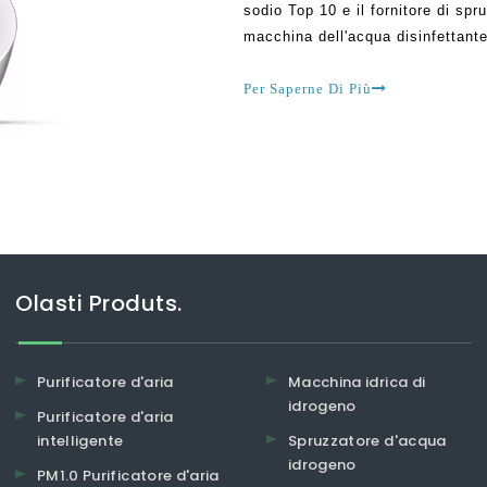
sodio Top 10 e il fornitore di spr
macchina dell'acqua disinfettante
svolgere un ruolo cruciale nell'ai
stai utilizzando per vari PU
Per Saperne Di Più
Olasti Produts.
Purificatore d'aria
Macchina idrica di
idrogeno
Purificatore d'aria
intelligente
Spruzzatore d'acqua
idrogeno
PM1.0 Purificatore d'aria