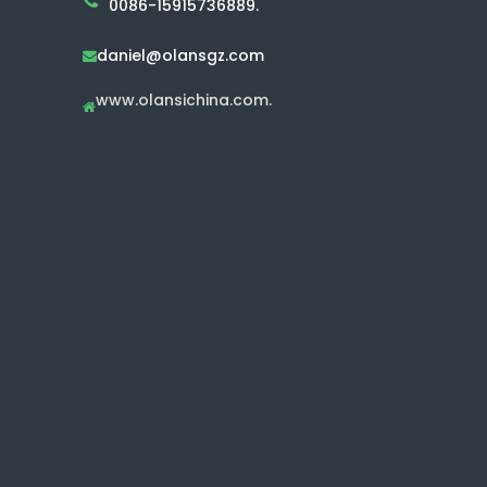
0086-15915736889.
daniel@olansgz.com

www.olansichina.com.
