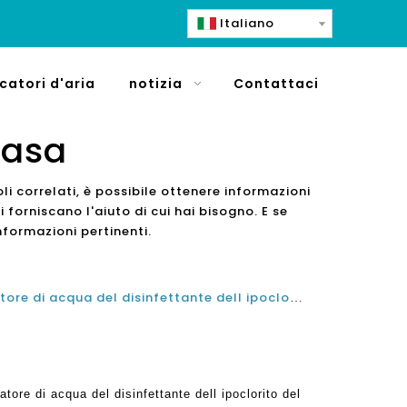
Italiano
icatori d'aria
notizia
Contattaci
casa
oli correlati, è possibile ottenere informazioni
 forniscano l'aiuto di cui hai bisogno. E se
nformazioni pertinenti.
Migliore macchina del generatore di acqua del disinfettante dell ipoclorito del sodio Top 10 e fornitore di spray ad acqua elettrolitici
tore di acqua del disinfettante dell ipoclorito del