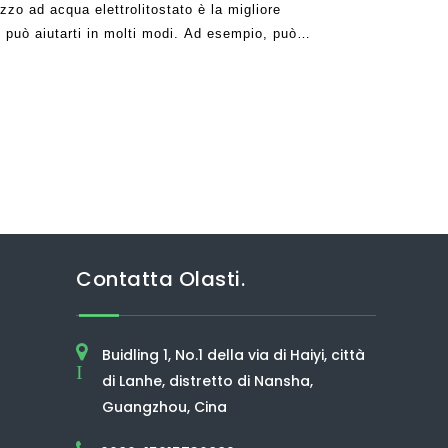
uzzo ad acqua elettrolitostato è la migliore
 può aiutarti in molti modi. Ad esempio, può
utare a liberarsi dei contaminanti dall'acqua che
Contatta Olasti.
Buidling 1, No.1 della via di Haiyi, città
I
di Lanhe, distretto di Nansha,
Guangzhou, Cina