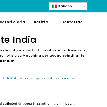
Italiano
icatori d'aria
notizia
Contattaci
te India
Queste notizie sono l'ultima situazione di mercato,
tre notizie su
Macchina per acqua scintillante
e India
!
Migliori 10 migliori compagnie di distributori di acqua scintillanti e marchi frizzanti per produttori di acqua negli Stati Uniti
distributori di acqua frizzanti e marchi frizzanti