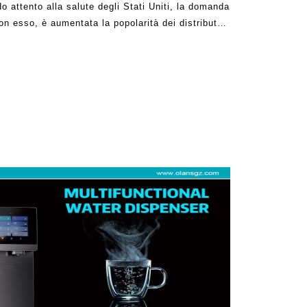
o attento alla salute degli Stati Uniti, la domanda
con esso, è aumentata la popolarità dei distributori
dget avanzati forniscono un metodo senza problemi