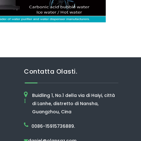
Contatta Olasti.
Buidling 1, No.1 della via di Haiyi, città
I
di Lanhe, distretto di Nansha,
Guangzhou, Cina
0086-15915736889.
daniel@olansgz.com
