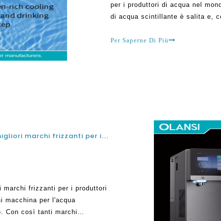
per i produttori di acqua nel mond
di acqua scintillante è salita e, 
di acqua scintillanti. Questi ga
Per Saperne Di Più
Cose da guardare fuori quando si sceglie i migliori marchi frizzanti per il produttore d'acqua per l'uso di casa e in ufficio
 marchi frizzanti per i produttori
gni macchina per l'acqua
. Con così tanti marchi