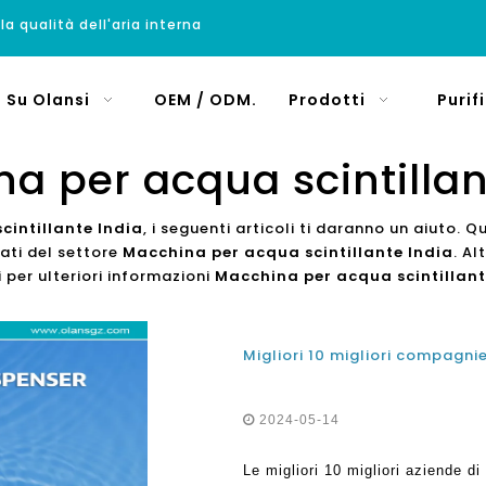
 la qualità dell'aria interna
Su Olansi
OEM / ODM.
Prodotti
Purif
a per acqua scintillan
cintillante India
, i seguenti articoli ti daranno un aiuto. 
lati del settore
Macchina per acqua scintillante India
. Al
i per ulteriori informazioni
Macchina per acqua scintillant
2024-05-14
Le migliori 10 migliori aziende di 