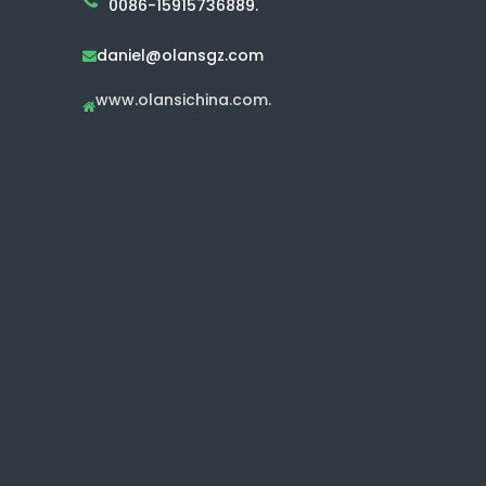
0086-15915736889.
daniel@olansgz.com

www.olansichina.com.
