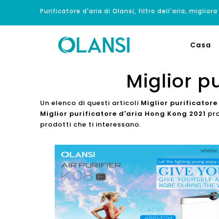
Purificatore d'aria di Olansi, filtro dell'aria, migliora
Casa
Miglior p
Un elenco di questi articoli
Miglior purificator
Miglior purificatore d'aria Hong Kong 2021
pro
prodotti che ti interessano.