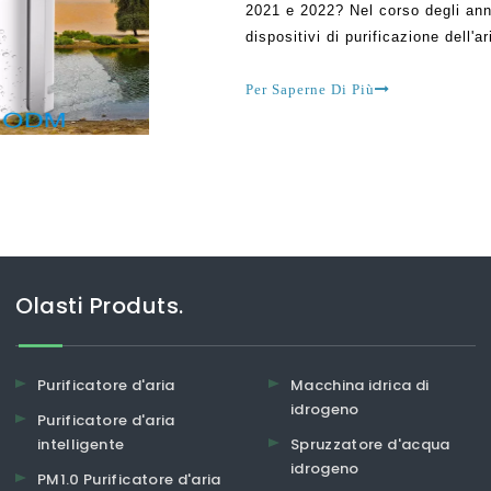
2021 e 2022? Nel corso degli anni
dispositivi di purificazione dell'
quanto riguarda la pulizia dell'ar
Quest'ultimo gruppo di aria
Per Saperne Di Più
Olasti Produts.
Purificatore d'aria
Macchina idrica di
idrogeno
Purificatore d'aria
intelligente
Spruzzatore d'acqua
idrogeno
PM1.0 Purificatore d'aria