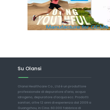
Su Olansi
Olansi Healthcare Co., Ltd è un produttore
professionale di depuratore d'aria, acqua
idrogeno, depuratore d'acqua ecc. Prodotti
sanitari, oltre 12 anni di esperienza dal 2009 a
Guangzhou, in Cina. 60.000 fabbrica di