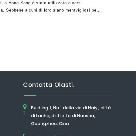
, a Hong Kong è stato utilizzato diversi
aria. Sebbene alcuni di loro siano meravigliosi per
ia, ci sono molti che sono caduti brevi.
Contatta Olasti.
Buidling 1, No.1 della via di Haiyi, città
I
di Lanhe, distretto di Nansha,
Guangzhou, Cina