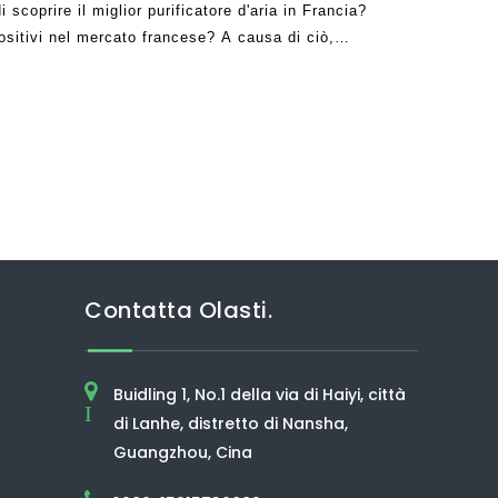
scoprire il miglior purificatore d'aria in Francia?
ositivi nel mercato francese? A causa di ciò,
ne su quale uno di loro da utilizzare. Trova
Contatta Olasti.
Buidling 1, No.1 della via di Haiyi, città
I
di Lanhe, distretto di Nansha,
Guangzhou, Cina