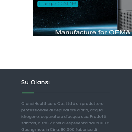
Su Olansi
Olansi Healthcare Co., Ltd è un produttore
professionale di depuratore d'aria, acqua
idrogeno, depuratore d'acqua ecc. Prodotti
sanitari, oltre 12 anni di esperienza dal 2009 a
Guangzhou, in Cina. 60.000 fabbrica di