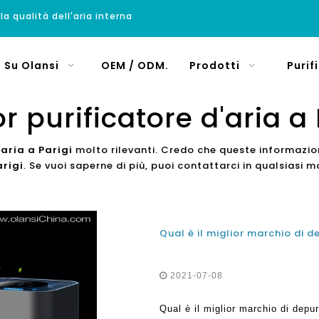
 la qualità dell'aria interna
Su Olansi
OEM / ODM.
Prodotti
Purif
or purificatore d'aria a 
'aria a Parigi
molto rilevanti. Credo che queste informazion
arigi
. Se vuoi saperne di più, puoi contattarci in qualsiasi
2021-07-08
Qual è il miglior marchio di depu