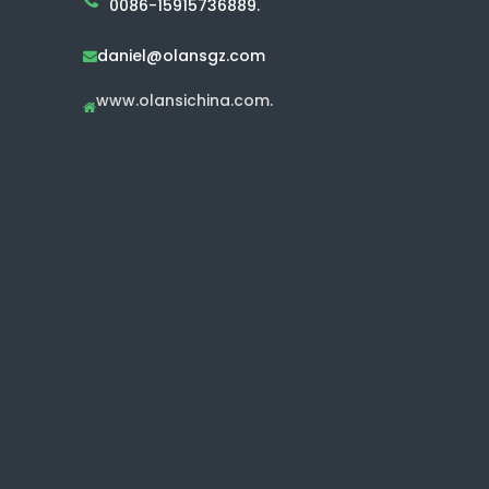
0086-15915736889.
daniel@olansgz.com

www.olansichina.com.
