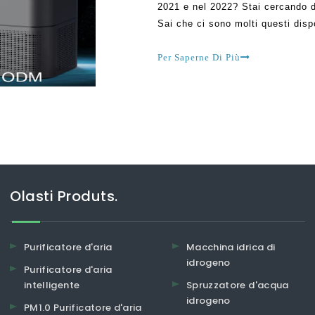
2021 e nel 2022? Stai cercando di 
Sai che ci sono molti questi disp
potresti diventare confuso alla fi
Per Saperne Di Più
Olasti Produts.
Purificatore d'aria
Macchina idrica di
idrogeno
Purificatore d'aria
intelligente
Spruzzatore d'acqua
idrogeno
PM1.0 Purificatore d'aria