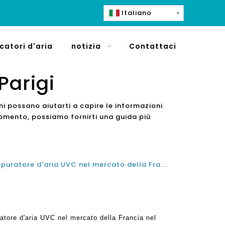
Italiano
icatori d'aria
notizia
Contattaci
Parigi
i possano aiutarti a capire le informazioni
 momento, possiamo fornirti una guida più
Qual è il miglior marchio di depuratore d'aria UVC nel mercato della Francia nel 2021 e nel 2022?
ratore d'aria UVC nel mercato della Francia nel