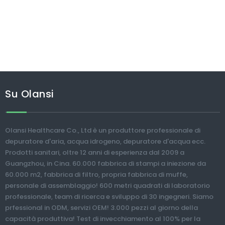
Su Olansi
Olansi Healthcare Co., Ltd è un produttore professionale di
depuratore d'aria, acqua idrogeno, depuratore d'acqua ecc.
Prodotti sanitari, oltre 12 anni di esperienza dal 2009 a
Guangzhou, in Cina. 60.000 fabbrica di stampi a iniezione da
60.000 m2, fabbrica di filtro, propria fabbrica di muffe,
personale di assemblaggio! 600 metri quadrati di laboratorio
professionale, team di ricerca e sviluppo di 30 ingegneri. Siamo
prfessional in ODM, servizi OEM! 3.000 pezzi al giorno della
capacità produttiva! Test di invecchiamento al 100% per la