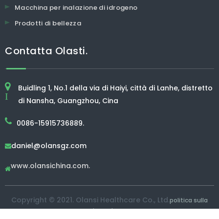
Macchina per inalazione di idrogeno
Prodotti di bellezza
Contatta Olasti.
Buidling 1, No.1 della via di Haiyi, città di Lanhe, distretto
I
di Nansha, Guangzhou, Cina
0086-15915736889.
daniel@olansgz.com

www.olansichina.com.

Copyright © 2021. Olansi Healthcare Co., Ltd.
politica sulla
riservatezza