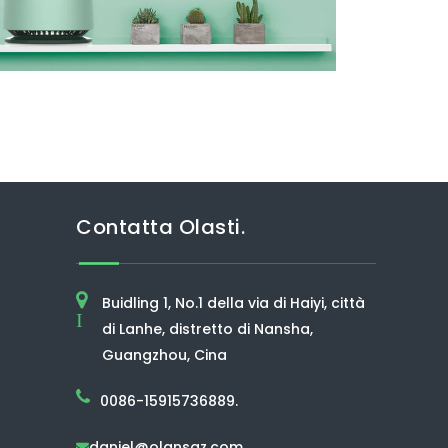
Contatta Olasti.
Buidling 1, No.1 della via di Haiyi, città
I
di Lanhe, distretto di Nansha,
Guangzhou, Cina
0086-15915736889.
daniel@olansgz.com
