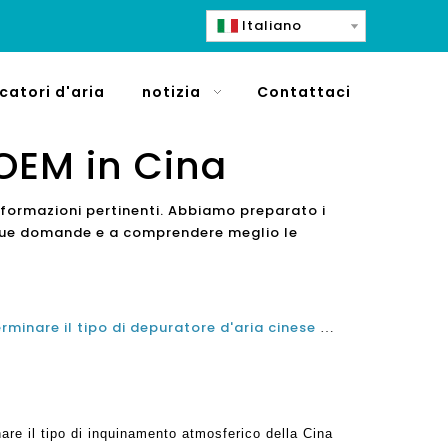
Italiano
icatori d'aria
notizia
Contattaci
 OEM in Cina
informazioni pertinenti. Abbiamo preparato i
e tue domande e a comprendere meglio le
Test dell'aria interna per determinare il tipo di depuratore d'aria cinese necessario
nare il tipo di inquinamento atmosferico della Cina