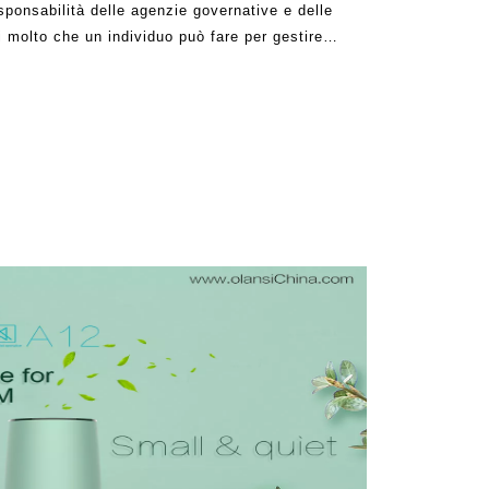
esponsabilità delle agenzie governative e delle
i molto che un individuo può fare per gestire
re una forza collettiva, e di solito, governmen