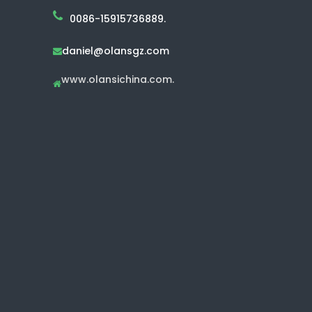
0086-15915736889.
daniel@olansgz.com

www.olansichina.com.
