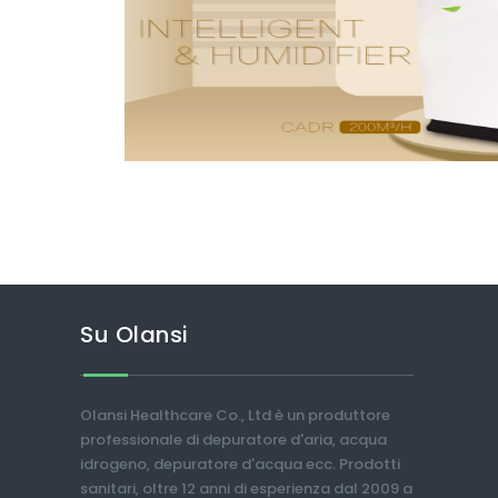
Su Olansi
Olansi Healthcare Co., Ltd è un produttore
professionale di depuratore d'aria, acqua
idrogeno, depuratore d'acqua ecc. Prodotti
sanitari, oltre 12 anni di esperienza dal 2009 a