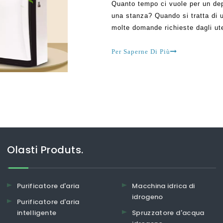
Quanto tempo ci vuole per un depu
una stanza? Quando si tratta di u
molte domande richieste dagli uten
periodo di tempo richiesto per ta
come previsto. La maggior parte 
Per Saperne Di Più
Olasti Produts.
Purificatore d'aria
Macchina idrica di
idrogeno
Purificatore d'aria
intelligente
Spruzzatore d'acqua