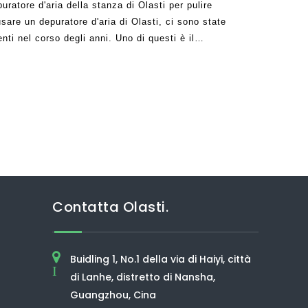
ratore d'aria della stanza di Olasti per pulire
sare un depuratore d'aria di Olasti, ci sono state
ti nel corso degli anni. Uno di questi è il
le apparecchio per ottenere una stanza pulita
delle persone che non fanno
Contatta Olasti.
Buidling 1, No.1 della via di Haiyi, città
I
di Lanhe, distretto di Nansha,
Guangzhou, Cina