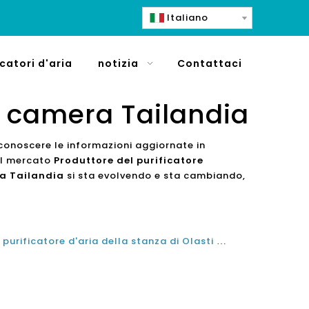
Italiano
icatori d'aria
notizia
Contattaci
la camera Tailandia
i conoscere le informazioni aggiornate in
 il mercato
Produttore del purificatore
ra Tailandia
si sta evolvendo e sta cambiando,
Quanto tempo ci vuole per un purificatore d'aria della stanza di Olasti per pulire una stanza?