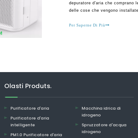
depuratore d'aria che comprano l
delle cose che vengono installate
purificazione dell'aria. Il migli
mercato oggi. C'è molta ispirazio
Per Saperne Di Più
Olasti Produts.
Purificatore d'aria
Macchina idrica di
idrogeno
Purificatore d'aria
intelligente
Spruzzatore d'acqua
idrogeno
PM1.0 Purificatore d'aria