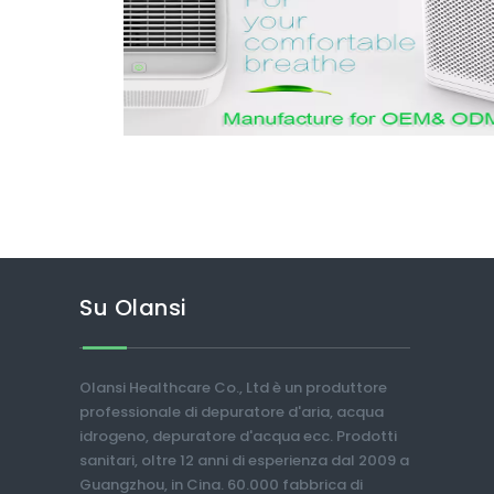
Su Olansi
Olansi Healthcare Co., Ltd è un produttore
professionale di depuratore d'aria, acqua
idrogeno, depuratore d'acqua ecc. Prodotti
sanitari, oltre 12 anni di esperienza dal 2009 a
Guangzhou, in Cina. 60.000 fabbrica di