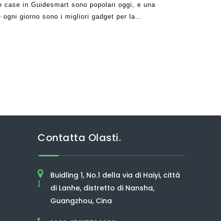
e case in Guidesmart sono popolari oggi, e una
 ogni giorno sono i migliori gadget per la
oramento domestico è una parte importante di questo
ne da differenza
Contatta Olasti.
Buidling 1, No.1 della via di Haiyi, città
I
di Lanhe, distretto di Nansha,
Guangzhou, Cina