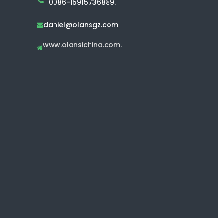
0086-15915736889.
daniel@olansgz.com

www.olansichina.com.
