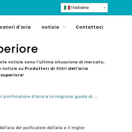
Italiano
icatori d'aria
notizia
Contattaci
uperiore
este notizie sono l'ultima situazione di mercato,
re notizie su
Produttori di filtri dell'aria
a superiore
!
Porcellana Funzione Scopo del purificatore d'aria e la migliore guida di acquisto del purificatore d'aria
l'aria del purificatore dell'aria e il miglior