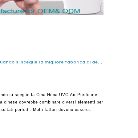
I fiato che le persone fanno quando si sceglie la migliore fabbrica di depuratori dell'aria della Cina Hepa UVC
ando si sceglie la Cina Hepa UVC Air Purificate
ria cinese dovrebbe combinare diversi elementi per
sultati perfetti. Molti fattori devono essere
 evidenziati abbastanza chiaramente. Considerando