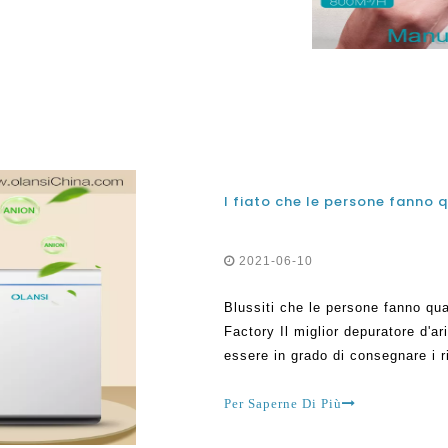
2021-06-10
Blussiti che le persone fanno qu
Factory Il miglior depuratore d'a
essere in grado di consegnare i ri
considerati, e questi sono stati
diversi facto.
Per Saperne Di Più