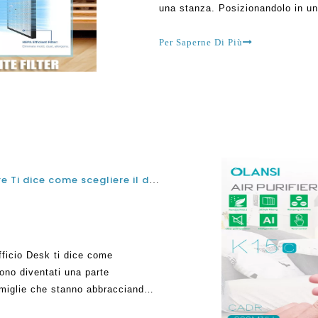
una stanza. Posizionandolo in un
dalla macchina. Aiuta a seguire le
perché non hanno indeboli
Per Saperne Di Più
Purificatore d'aria per ufficio Desk Produttore Ti dice come scegliere il depuratore ideale dell'Aria Olasi
 ufficio Desk ti dice come
sono diventati una parte
famiglie che stanno abbracciando
ia all'interno delle loro case.