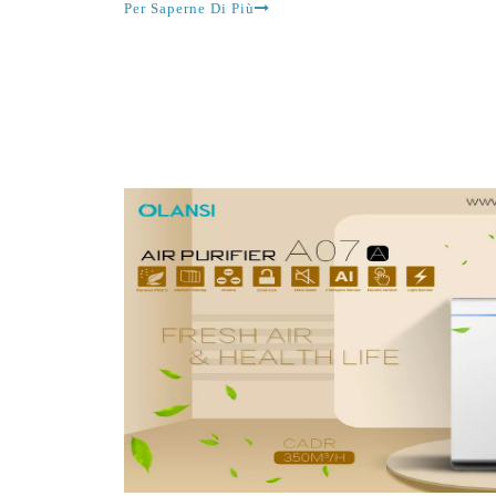
Olasti è uno dei grea
Per Saperne Di Più