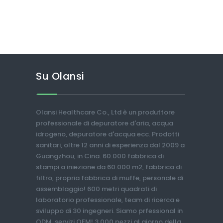
Su Olansi
Olansi Healthcare Co., Ltd è un produttore
professionale di depuratore d'aria, acqua
idrogeno, depuratore d'acqua ecc. Prodotti
sanitari, oltre 12 anni di esperienza dal 2009 a
Guangzhou, in Cina. 60.000 fabbrica di
stampi a iniezione da 60.000 m2, fabbrica di
filtro, propria fabbrica di muffe, personale di
assemblaggio! 600 metri quadrati di
laboratorio professionale, team di ricerca e
sviluppo di 30 ingegneri. Siamo prfessional in
ODM, servizi OEM! 3.000 pezzi al giorno della