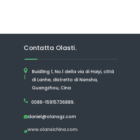
Contatta Olasti.
Buidling 1, No.1 della via di Haiyi, città
I
di Lanhe, distretto di Nansha,
Guangzhou, Cina
0086-15915736889.
daniel@olansgz.com

www.olansichina.com.
