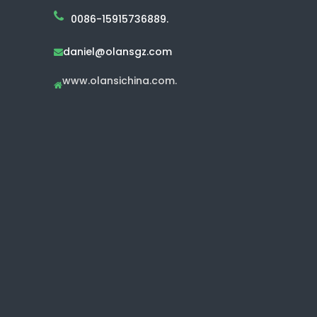
0086-15915736889.
daniel@olansgz.com

www.olansichina.com.
