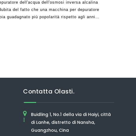
puratore dell'acqua dell'osmosi inversa alcalina
 dubita del fatto che una macchina per depuratore
bia guadagnato più popolarità rispetto agli anni
sone erano piuttosto scettiche su ciò che potrebbe
Contatta Olasti.
Buidling 1, No.1 della via di Haiyi, città
I
di Lanhe, distretto di Nansha,
Guangzhou, Cina