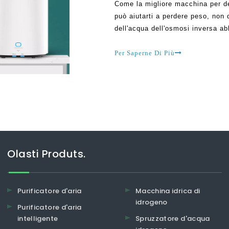
Come la migliore macchina per de
può aiutarti a perdere peso, non
dell'acqua dell'osmosi inversa ab
passati. Inizialmente, molte per
offrirle dopo essere
Per Saperne Di Più
Olasti Produts.
Purificatore d'aria
Macchina idrica di
idrogeno
Purificatore d'aria
intelligente
Spruzzatore d'acqua