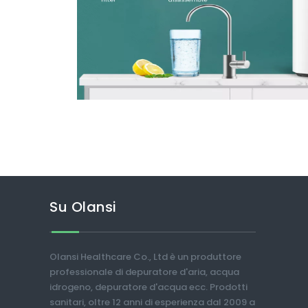
Su Olansi
Olansi Healthcare Co., Ltd è un produttore
professionale di depuratore d'aria, acqua
idrogeno, depuratore d'acqua ecc. Prodotti
sanitari, oltre 12 anni di esperienza dal 2009 a