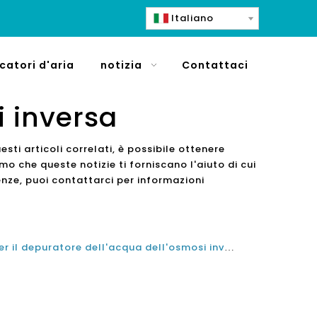
Italiano
icatori d'aria
notizia
Contattaci
i inversa
esti articoli correlati, è possibile ottenere
mo che queste notizie ti forniscano l'aiuto di cui
nze, puoi contattarci per informazioni
Come la migliore macchina per il depuratore dell'acqua dell'osmosi inversa alcalina può aiutarti a perdere peso