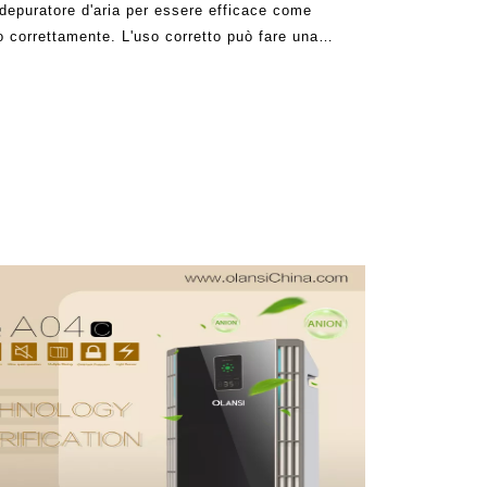
 depuratore d'aria per essere efficace come
o correttamente. L'uso corretto può fare una
ficace la macchina alla fine della giornata. I
ti