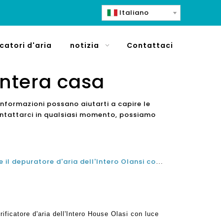
Italiano
icatori d'aria
notizia
Contattaci
 intera casa
informazioni possano aiutarti a capire le
contattarci in qualsiasi momento, possiamo
Il posto migliore per installare il depuratore d'aria dell'Intero Olansi con luce UV per i migliori vantaggi
urificatore d'aria dell'Intero House Olasi con luce