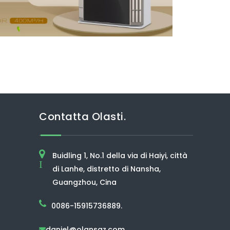
Contatta Olasti.
Buidling 1, No.1 della via di Haiyi, città
I
di Lanhe, distretto di Nansha,
Guangzhou, Cina
0086-15915736889.
daniel@olansgz.com
