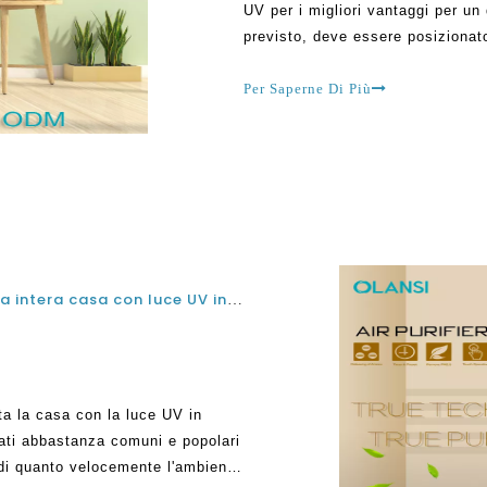
UV per i migliori vantaggi per un
previsto, deve essere posizionat
grande differenza in quanto sia ef
depuratori d'aria di Olassi sono al
Per Saperne Di Più
Come installare Purificatore d'aria della Cina intera casa con luce UV in condotto per HVAC
tta la casa con la luce UV in
ati abbastanza comuni e popolari
di quanto velocemente l'ambiente