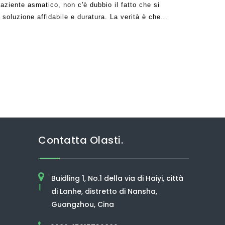
ziente asmatico, non c'è dubbio il fatto che si
soluzione affidabile e duratura. La verità è che
to da molte aziende
Contatta Olasti.
Buidling 1, No.1 della via di Haiyi, città
I
di Lanhe, distretto di Nansha,
Guangzhou, Cina