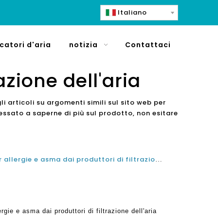
Italiano
icatori d'aria
notizia
Contattaci
azione dell'aria
i articoli su argomenti simili sul sito web per
essato a saperne di più sul prodotto, non esitare
I migliori depuratori d'aria per allergie e asma dai produttori di filtrazione dell'aria della Cina nel 2021 e nel 2022
ergie e asma dai produttori di filtrazione dell'aria