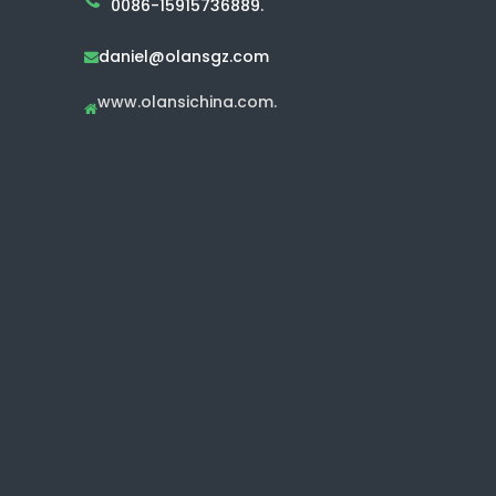
0086-15915736889.
daniel@olansgz.com

www.olansichina.com.
