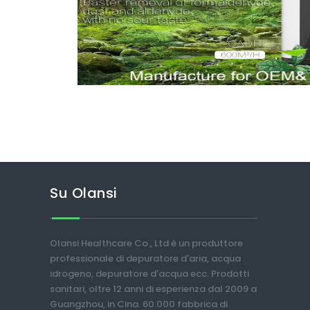
Su Olansi
Olansi Healthcare Co., Ltd è un produttore
professionale di depuratore d'aria, acqua
idrogeno, depuratore d'acqua ecc. Prodotti
sanitari, oltre 12 anni di esperienza dal 2009 a
Guangzhou, in Cina. 60.000 fabbrica di