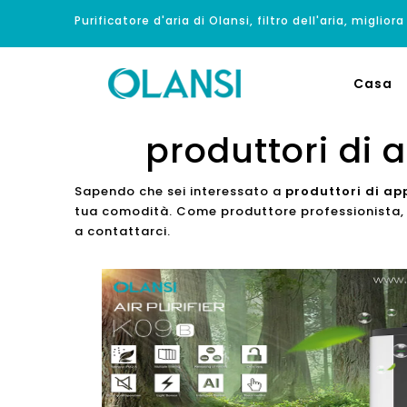
Purificatore d'aria di Olansi, filtro dell'aria, migliora
Casa
produttori di a
Sapendo che sei interessato a
produttori di app
tua comodità. Come produttore professionista, ci
a contattarci.