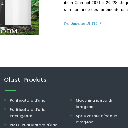
della Cina nel 2021 e 2022S Un pa
stia cercando costantemente una 
potresti finire per essere frustra
Per Saperne Di Più
Olasti Produts.
Purificatore d'aria
Macchina idrica di
idrogeno
Purificatore d'aria
intelligente
Spruzzatore d'acqua
idrogeno
PM1.0 Purificatore d'aria