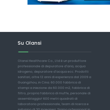
Su Olansi
Olansi Healthcare Co., Ltd è un produttore
professionale di depuratore d'aria, acqua
idrogeno, depuratore d'acqua ecc. Prodotti
sanitari, oltre 12 anni di esperienza dal 2009 a
Guangzhou, in Cina. 60.000 fabbrica di
stampi a iniezione da 60.000 m2, fabbrica di
filtro, propria fabbrica di muffe, personale di
assemblaggio! 600 metri quadrati di
laboratorio professionale, team di ricerca e
sviluppo di 30 ingegneri. Siamo prfessional in