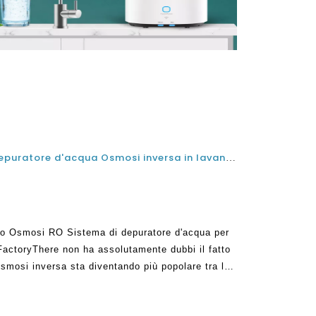
I migliori sotto il sistema di depuratore d'acqua Osmosi inversa in lavandino per la casa dal produttore della Cina fabbrica
erso Osmosi RO Sistema di depuratore d'acqua per
 FactoryThere non ha assolutamente dubbi il fatto
'osmosi inversa sta diventando più popolare tra le
 mondo. Ciò è dovuto ai grandi vantaggi che è stato