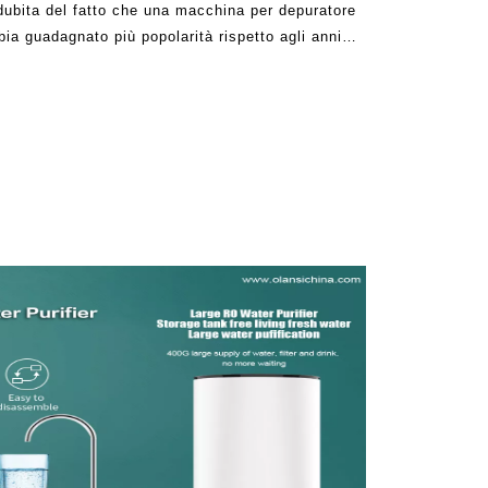
 dubita del fatto che una macchina per depuratore
bia guadagnato più popolarità rispetto agli anni
sone erano piuttosto scettiche su ciò che potrebbe