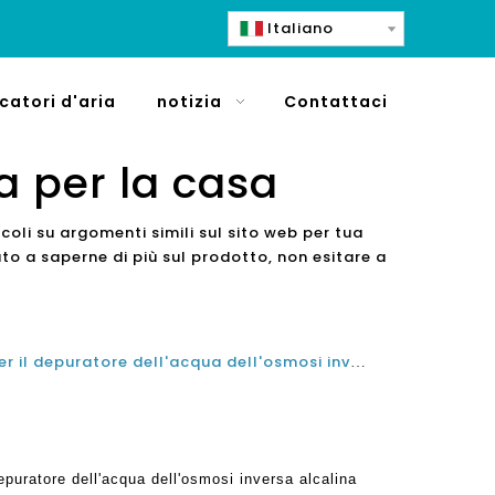
Italiano
icatori d'aria
notizia
Contattaci
a per la casa
coli su argomenti simili sul sito web per tua
to a saperne di più sul prodotto, non esitare a
Come la migliore macchina per il depuratore dell'acqua dell'osmosi inversa alcalina può aiutarti a perdere peso
puratore dell'acqua dell'osmosi inversa alcalina