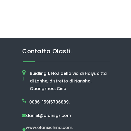
Contatta Olasti.
Buidling 1, No.1 della via di Haiyi, città
I
di Lanhe, distretto di Nansha,
Guangzhou, Cina
0086-15915736889.
daniel@olansgz.com

www.olansichina.com.
