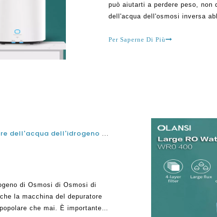
può aiutarti a perdere peso, non
dell'acqua dell'osmosi inversa ab
passati. Inizialmente, molte per
offrirle dopo essere
Per Saperne Di Più
L'osmosi inversa è la macchina per depuratore dell'acqua dell'idrogeno alcalino al sicuro?
drogeno di Osmosi di Osmosi di
 che la macchina del depuratore
 popolare che mai. È importante