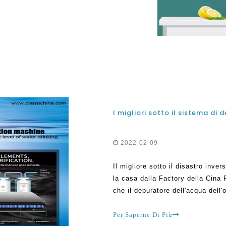
itivi colpiscono per la prima
iche
2022-02-09
Il migliore sotto il disastro inv
la casa dalla Factory della Cina
che il depuratore dell'acqua dell
persone in vari paesi in tutto il
D
Per Saperne Di Più