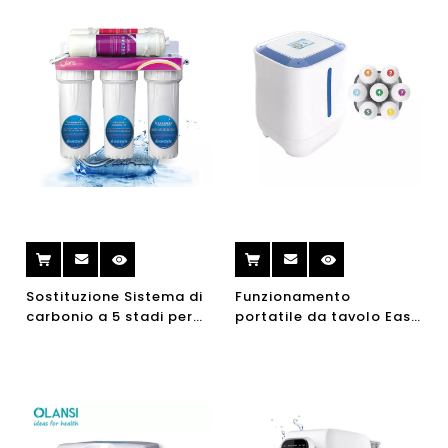
Sostituzione Sistema di
Funzionamento
carbonio a 5 stadi per
portatile da tavolo Easy
esterni a 5 stadi
Ozono Tap Purificatore
Rubinetto UV Sistema di
ad infrarossi senza
carbonio UV Filtro per
elettricità
l'acqua domestica