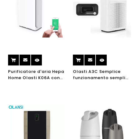
Purificatore d'aria Hepa
Olasti A3C Semplice
Home Olasti K06A con
funzionamento semplice
lampada UV Ionizzatore
Purificatore d'aria
portatile Ionizzatore
portatile elettrico con
Purificatore d'aria WiFi
vero filtro HEPA