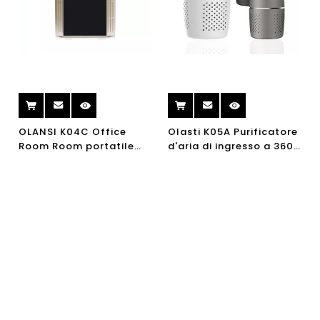
OLANSI K04C Office
Olasti K05A Purificatore
Room Room portatile
d'aria di ingresso a 360
Filtro domestico
gradi con filtro HEPA
Attivato BARBANISH AIR
Mini Purificatore d'aria
CLEANER Purificatore
Air Air Air Clearner e Air
d'aria
Ionizzatore