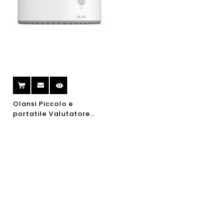
Olansi Piccolo e
portatile Valutatore
impermeabile Voto
Ozono Frutta e frutta
vegetale