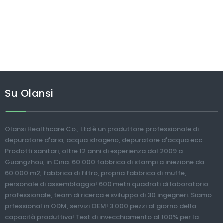
Su Olansi
Olansi Healthcare Co., Ltd è un produttore professionale di
depuratore d'aria, acqua idrogeno, depuratore d'acqua ecc.
Prodotti sanitari, oltre 12 anni di esperienza dal 2009 a
Guangzhou, in Cina. 60.000 fabbrica di stampi a iniezione da
60.000 m2, fabbrica di filtro, propria fabbrica di muffe,
personale di assemblaggio! 600 metri quadrati di laboratorio
professionale, team di ricerca e sviluppo di 30 ingegneri. Siamo
prfessional in ODM, servizi OEM! 3.000 pezzi al giorno della
capacità produttiva! Test di invecchiamento al 100% per la