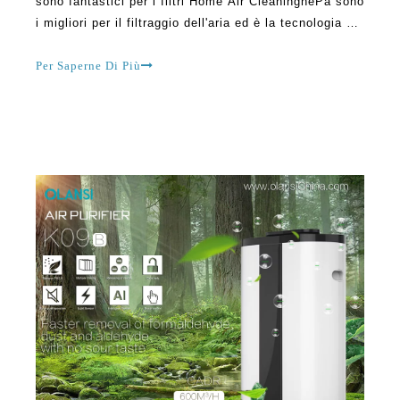
sono fantastici per i filtri Home Air CleaninghePa sono
i migliori per il filtraggio dell'aria ed è la tecnologia più
avanzata disponibile oggi. I veri filtri HEPA possono
fare una grande differenza all'interno della casa, e
Per Saperne Di Più
possono pulire l'aria in un modo ottimo. HEPA FI.