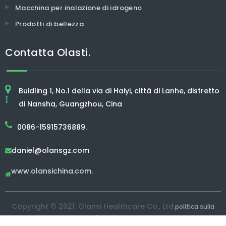
Macchina per inalazione di idrogeno
Prodotti di bellezza
Contatta Olasti.
Buidling 1, No.1 della via di Haiyi, città di Lanhe, distretto
I
di Nansha, Guangzhou, Cina
0086-15915736889.
daniel@olansgz.com

www.olansichina.com.

Copyright © 2021. Olansi Healthcare Co., Ltd.
politica sulla
riservatezza