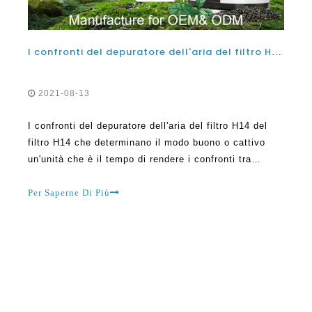
I confronti del depuratore dell'aria del filtro H14 del filtro H14 che determinano quanto sia buono o cattivo un'unità
2021-08-13
I confronti del depuratore dell'aria del filtro H14 del
filtro H14 che determinano il modo buono o cattivo
un'unità che è il tempo di rendere i confronti tra
diversi tipi di depuratori d'aria domestici possono fare
una grande differenza nelle funzionalità e nelle
Per Saperne Di Più
funzionalità della fine. Comprensione degli elementi
reali di come funziona un depuratore è un GRE