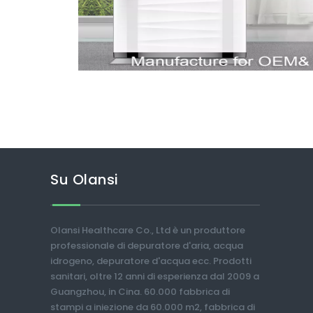
Su Olansi
Olansi Healthcare Co., Ltd è un produttore
professionale di depuratore d'aria, acqua
idrogeno, depuratore d'acqua ecc. Prodotti
sanitari, oltre 12 anni di esperienza dal 2009 a
Guangzhou, in Cina. 60.000 fabbrica di
stampi a iniezione da 60.000 m2, fabbrica di