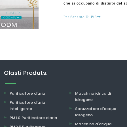
che si occupano di disturbi del s
ridurre i sintomi incredibilmente
Per Saperne Di Più
Olasti Produts.
Purificatore d'aria
Macchina idrica di
idrogeno
Purificatore d'aria
intelligente
Spruzzatore d'acqua
idrogeno
PM1.0 Purificatore d'aria
Macchina d'acqua
PM2.5 Purificatore