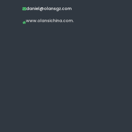
daniel@olansgz.com

www.olansichina.com.
