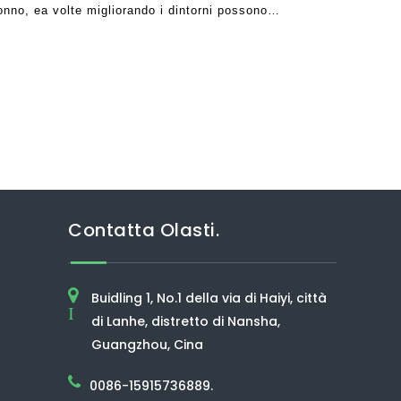
onno, ea volte migliorando i dintorni possono
. Una cosa da notare è che oltre 60 perce
Contatta Olasti.
Buidling 1, No.1 della via di Haiyi, città
I
di Lanhe, distretto di Nansha,
Guangzhou, Cina
0086-15915736889.