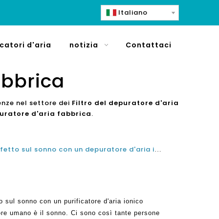
Italiano
icatori d'aria
notizia
Contattaci
abbrica
enze nel settore dei
Filtro del depuratore d'aria
puratore d'aria fabbrica
.
Qualità dell'aria ed è il suo effetto sul sonno con un depuratore d'aria ionico negativo
to sul sonno con un purificatore d'aria ionico
lore umano è il sonno. Ci sono così tante persone