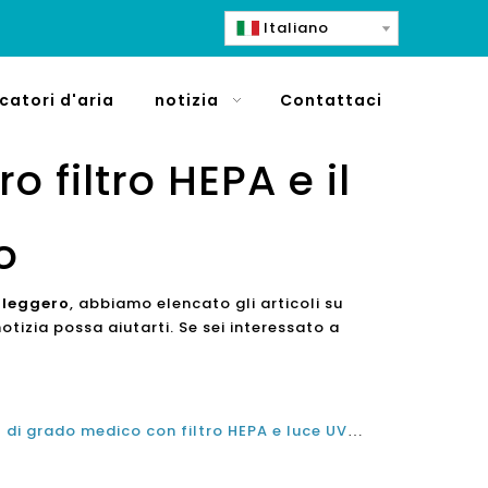
Italiano
icatori d'aria
notizia
Contattaci
o filtro HEPA e il
o
V leggero
, abbiamo elencato gli articoli su
tizia possa aiutarti. Se sei interessato a
Miglior depuratore d'aria UVC di grado medico con filtro HEPA e luce UV e la loro efficacia nella pulizia dell'atmosfera interna