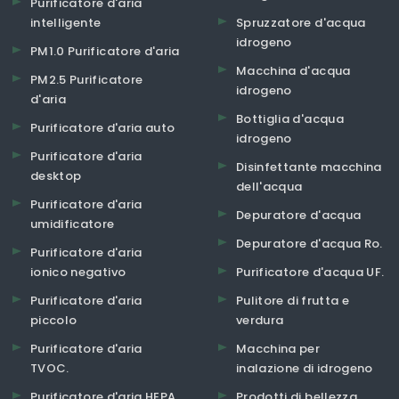
Purificatore d'aria
intelligente
Spruzzatore d'acqua
idrogeno
PM1.0 Purificatore d'aria
Macchina d'acqua
PM2.5 Purificatore
idrogeno
d'aria
Bottiglia d'acqua
Purificatore d'aria auto
idrogeno
Purificatore d'aria
Disinfettante macchina
desktop
dell'acqua
Purificatore d'aria
Depuratore d'acqua
umidificatore
Depuratore d'acqua Ro.
Purificatore d'aria
ionico negativo
Purificatore d'acqua UF.
Purificatore d'aria
Pulitore di frutta e
piccolo
verdura
Purificatore d'aria
Macchina per
TVOC.
inalazione di idrogeno
Purificatore d'aria HEPA.
Prodotti di bellezza