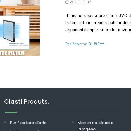
2021-11-03
Il miglior depuratore d'aria UVC 
la loro efficacia nella pulizia del
argomento importante che deve es
dell'inquinamento in diverse part
piuttosto popolari oggi.
Per Saperne Di Più
Olasti Produts.
Purificatore d'aria
Macchina idrica di
idrogeno