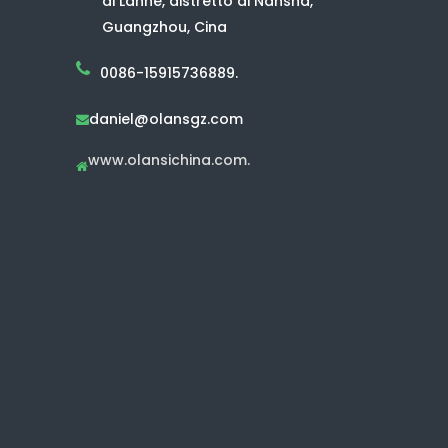
di Lanhe, distretto di Nansha,
Guangzhou, Cina
0086-15915736889.
daniel@olansgz.com

www.olansichina.com.
