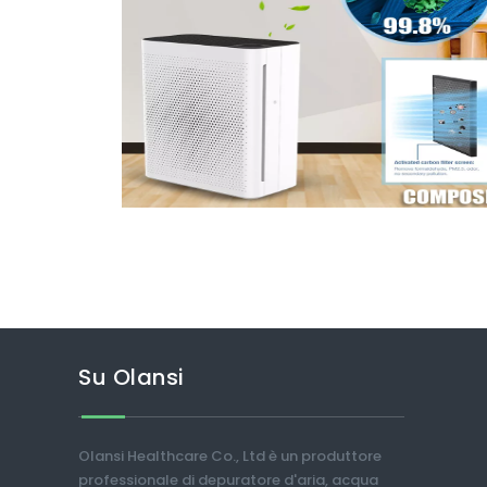
Su Olansi
Olansi Healthcare Co., Ltd è un produttore
professionale di depuratore d'aria, acqua