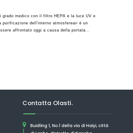
di grado medico con il filtro HEPA e la luce UV e
la purificazione dell'interno atmosfereair è un
sere affrontato oggi a causa della portata
i del mondo. I depuratori dell'aria UVC sono
Contatta Olasti.
Buidling 1, No.1 della via di Haiyi, città
I