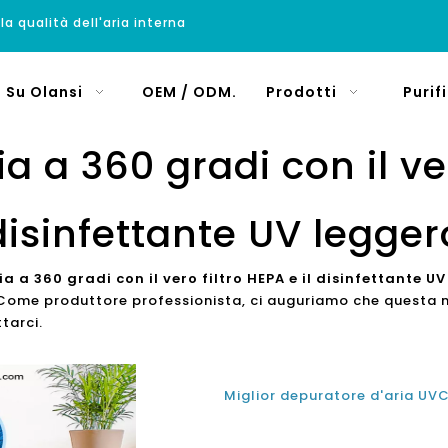
 la qualità dell'aria interna
Su Olansi
OEM / ODM.
Prodotti
Purif
ia a 360 gradi con il ver
disinfettante UV legger
ia a 360 gradi con il vero filtro HEPA e il disinfettante U
Come produttore professionista, ci auguriamo che questa no
tarci.