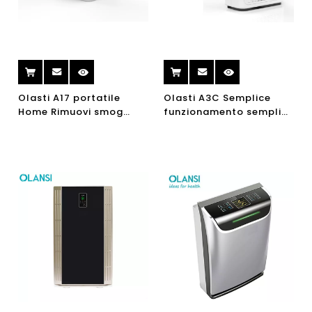
Olasti A17 portatile
Olasti A3C Semplice
Home Rimuovi smog
funzionamento semplice
PM2.5 UV Air Cleaner H13
Purificatore d'aria
Ufficio Purificatore Aria
portatile elettrico con
filtro HEPA
vero filtro HEPA