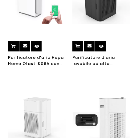
Purificatore d'aria Hepa
Purificatore d'aria
Home Olasti K06A con
lavabile ad alta
lampada UV Ionizzatore
efficienza di Olasti A17A
portatile Ionizzatore
ad alta efficienza per il
Purificatore d'aria WiFi
desktop dell'ufficio
della camera da letto
della casa