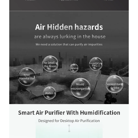
EPA +
Ccm.
P1.
Filtro
carbonio
attivato