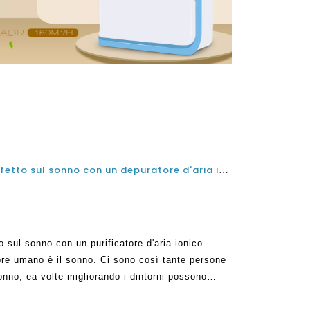
Qualità dell'aria ed è il suo effetto sul sonno con un depuratore d'aria ionico negativo
to sul sonno con un purificatore d'aria ionico
lore umano è il sonno. Ci sono così tante persone
onno, ea volte migliorando i dintorni possono
. Una cosa da notare è che oltre 60 perce