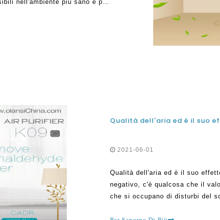
ibili nell'ambiente più sano e più
o di allergeni da cui verrà
2021-06-01
Qualità dell'aria ed è il suo effet
negativo, c'è qualcosa che il va
che si occupano di disturbi del s
ridurre i sintomi incredibilmente
Per Saperne Di Più