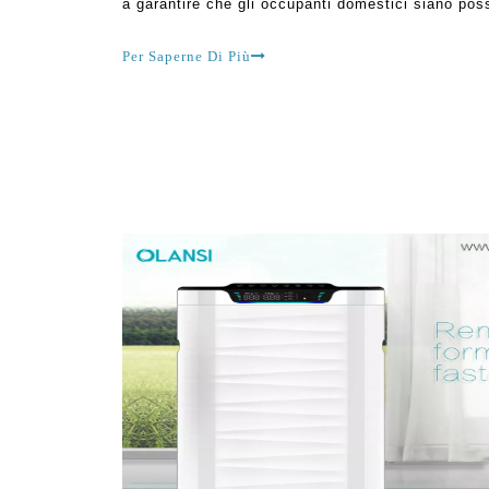
a garantire che gli occupanti domestici siano poss
pulito. Il tipo di depuratore scelto determina il tip
eliminato
Per Saperne Di Più