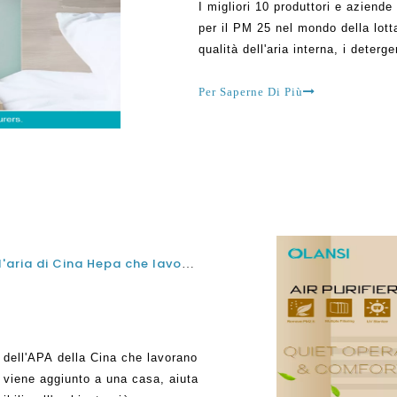
I migliori 10 produttori e aziende
per il PM 25 nel mondo della lott
qualità dell'aria interna, i deterg
Thailandia, dove l'urbanizzazion
premium,
Per Saperne Di Più
Modi migliori per mantenere i depuratori dell'aria di Cina Hepa che lavorano efficacemente
a dell'APA della Cina che lavorano
 viene aggiunto a una casa, aiuta