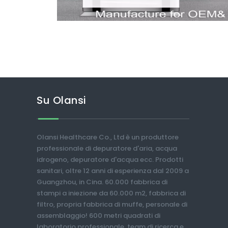
Su Olansi
Olansi Healthcare Co., Ltd è un produttore
professionale di depuratore d'aria, acqua
idrogeno, depuratore d'acqua ecc. Prodotti
sanitari, oltre 12 anni di esperienza dal 2009 a
Guangzhou, in Cina. 60.000 fabbrica di
stampi a iniezione da 60.000 m2, fabbrica di
filtro, propria fabbrica di muffe, personale di
assemblaggio! 600 metri quadrati di
laboratorio professionale, team di ricerca e