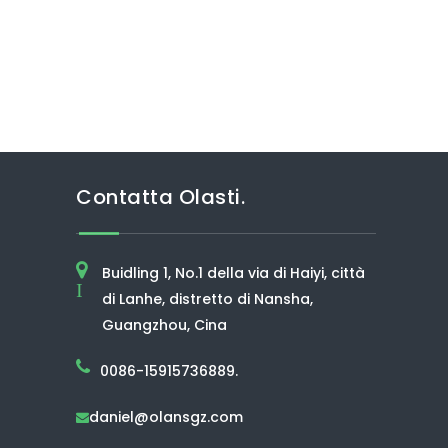
Contatta Olasti.
Buidling 1, No.1 della via di Haiyi, città
I
di Lanhe, distretto di Nansha,
Guangzhou, Cina
0086-15915736889.
daniel@olansgz.com
