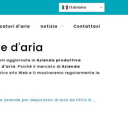
Italiano
icatori d'aria
notizia
Contattaci
e d'aria
ioni aggiornate in
Azienda produttiva
 d'aria
. Poiché il mercato di
Azienda
ostro sito Web e ti mostreremo regolarmente le
Migliori 10 migliori produttori e aziende per depuratori di aria da filtro HEPA in Thailandia per PM 25